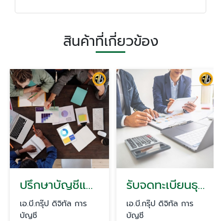
สินค้าที่เกี่ยวข้อง
ปรึกษาบัญชีและภาษีให้กับกิจการ กรุงเทพ
รับจดทะเบียนธุรกิจ กทม
เอ.บี.กรุ๊ป ดิจิทัล การ
เอ.บี.กรุ๊ป ดิจิทัล การ
บัญชี
บัญชี